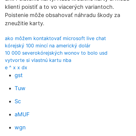
klienti poistiť a to vo viacerých variantoch.
Poistenie môže obsahovať náhradu škody za
zneužitie karty.
ako môžem kontaktovať microsoft live chat
kórejský 100 mincí na americký dolár
10 000 severokórejských wonov to bolo usd
vytvorte si vlastnú kartu nba
e ^ x x dx
gst
Tuw
Sc
aMUF
wgn