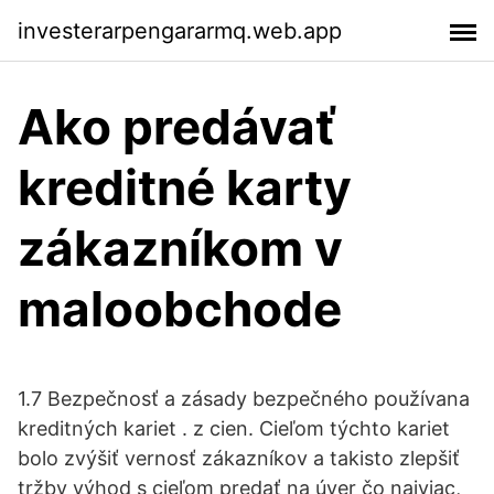
investerarpengararmq.web.app
Ako predávať
kreditné karty
zákazníkom v
maloobchode
1.7 Bezpečnosť a zásady bezpečného používana
kreditných kariet . z cien. Cieľom týchto kariet
bolo zvýšiť vernosť zákazníkov a takisto zlepšiť
tržby výhod s cieľom predať na úver čo najviac,