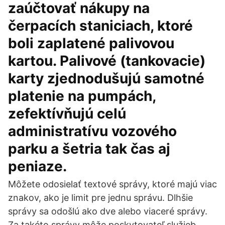
zaúčtovať nákupy na
čerpacích staniciach, ktoré
boli zaplatené palivovou
kartou. Palivové (tankovacie)
karty zjednodušujú samotné
platenie na pumpách,
zefektívňujú celú
administratívu vozového
parku a šetria tak čas aj
peniaze.
Môžete odosielať textové správy, ktoré majú viac
znakov, ako je limit pre jednu správu. Dlhšie
správy sa odošlú ako dve alebo viaceré správy.
Za takéto správy môže poskytovateľ služieb