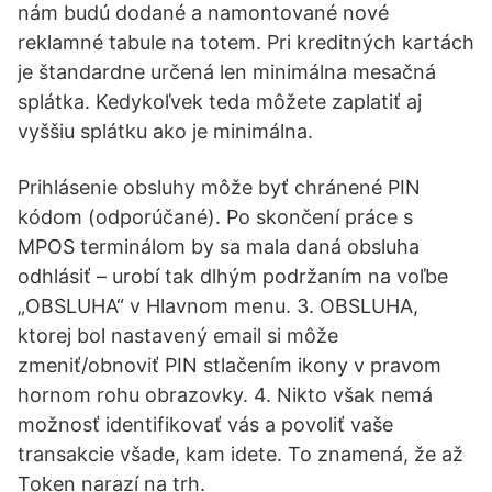
nám budú dodané a namontované nové
reklamné tabule na totem. Pri kreditných kartách
je štandardne určená len minimálna mesačná
splátka. Kedykoľvek teda môžete zaplatiť aj
vyššiu splátku ako je minimálna.
Prihlásenie obsluhy môže byť chránené PIN
kódom (odporúčané). Po skončení práce s
MPOS terminálom by sa mala daná obsluha
odhlásiť – urobí tak dlhým podržaním na voľbe
„OBSLUHA“ v Hlavnom menu. 3. OBSLUHA,
ktorej bol nastavený email si môže
zmeniť/obnoviť PIN stlačením ikony v pravom
hornom rohu obrazovky. 4. Nikto však nemá
možnosť identifikovať vás a povoliť vaše
transakcie všade, kam idete. To znamená, že až
Token narazí na trh.