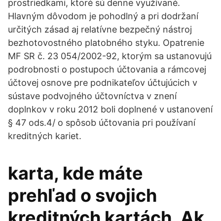
prostriedkami, ktoré sú denne využívané.
Hlavným dôvodom je pohodlný a pri dodržaní
určitých zásad aj relatívne bezpečný nástroj
bezhotovostného platobného styku. Opatrenie
MF SR č. 23 054/2002-92, ktorým sa ustanovujú
podrobnosti o postupoch účtovania a rámcovej
účtovej osnove pre podnikateľov účtujúcich v
sústave podvojného účtovníctva v znení
doplnkov v roku 2012 boli doplnené v ustanovení
§ 47 ods.4/ o spôsob účtovania pri používaní
kreditných kariet.
karta, kde máte
prehľad o svojich
kreditných kartách. Ak