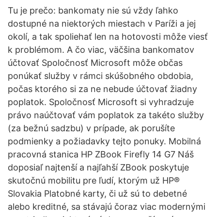
Tu je prečo: bankomaty nie sú vždy ľahko
dostupné na niektorých miestach v Paríži a jej
okolí, a tak spoliehať len na hotovosti môže viesť
k problémom. A čo viac, väčšina bankomatov
účtovať Spoločnosť Microsoft môže občas
ponúkať služby v rámci skúšobného obdobia,
počas ktorého si za ne nebude účtovať žiadny
poplatok. Spoločnosť Microsoft si vyhradzuje
právo naúčtovať vám poplatok za takéto služby
(za bežnú sadzbu) v prípade, ak porušíte
podmienky a požiadavky tejto ponuky. Mobilná
pracovná stanica HP ZBook Firefly 14 G7 Náš
doposiaľ najtenší a najľahší ZBook poskytuje
skutočnú mobilitu pre ľudí, ktorým už HP®
Slovakia Platobné karty, či už sú to debetné
alebo kreditné, sa stávajú čoraz viac modernými