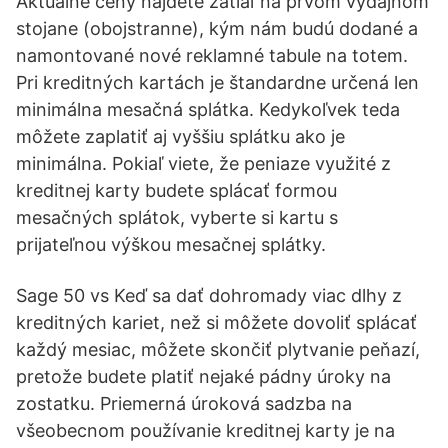
Aktuálne ceny nájdete zatiaľ na prvom výdajnom
stojane (obojstranne), kým nám budú dodané a
namontované nové reklamné tabule na totem.
Pri kreditných kartách je štandardne určená len
minimálna mesačná splátka. Kedykoľvek teda
môžete zaplatiť aj vyššiu splátku ako je
minimálna. Pokiaľ viete, že peniaze využité z
kreditnej karty budete splácať formou
mesačných splátok, vyberte si kartu s
prijateľnou výškou mesačnej splátky.
Sage 50 vs Keď sa dať dohromady viac dlhy z
kreditných kariet, než si môžete dovoliť splácať
každý mesiac, môžete skončiť plytvanie peňazí,
pretože budete platiť nejaké pádny úroky na
zostatku. Priemerná úroková sadzba na
všeobecnom používanie kreditnej karty je na