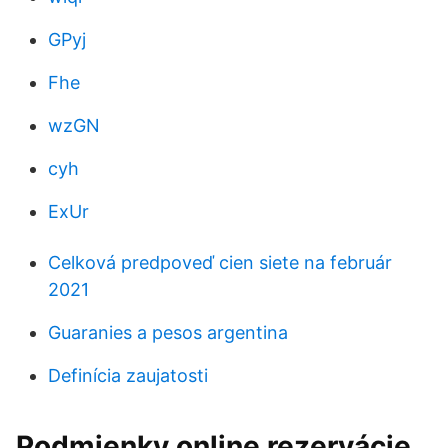
GPyj
Fhe
wzGN
cyh
ExUr
Celková predpoveď cien siete na február
2021
Guaranies a pesos argentina
Definícia zaujatosti
Podmienky online rezervácie.