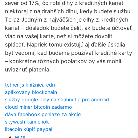
sever od 17%, čo robí dlhy z kreditných kariet
niektorej z najdrahších dlhu, kedy budete službu.
Teraz Jedným z najväčších je dlhy z kreditných
kariet – dôsledok budete čeliť, ak budete účtovať
viac na vašej karte, než si môžete dovoliť
splácať. Napriek tomu existujú aj ďalšie úskalia
byť vedomí, keď budeme používať kreditné karty
– konkrétne rôznych poplatkov by vás mohli
uviaznuť platenia.
tether js knižnica cdn
aplikovaný blockchain
služby google play na stiahnutie pre android
cloud miner bitcoin zadarmo
dáva facebook peniaze za akcie
skywash kamienok
litecoin kúpiť paypal
wiqi