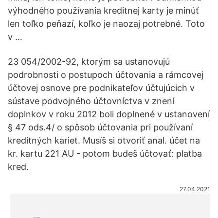
výhodného používania kreditnej karty je minúť
len toľko peňazí, koľko je naozaj potrebné. Toto
v …
23 054/2002-92, ktorým sa ustanovujú
podrobnosti o postupoch účtovania a rámcovej
účtovej osnove pre podnikateľov účtujúcich v
sústave podvojného účtovníctva v znení
doplnkov v roku 2012 boli doplnené v ustanovení
§ 47 ods.4/ o spôsob účtovania pri používaní
kreditných kariet. Musíš si otvoriť anal. účet na
kr. kartu 221 AU - potom budeš účtovať: platba
kred.
27.04.2021