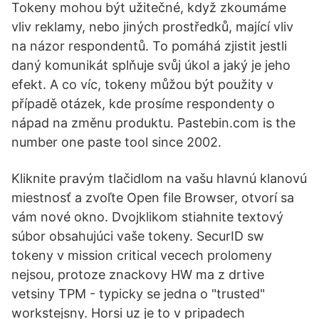
Tokeny mohou být užitečné, když zkoumáme
vliv reklamy, nebo jiných prostředků, mající vliv
na názor respondentů. To pomáhá zjistit jestli
daný komunikát splňuje svůj úkol a jaký je jeho
efekt. A co víc, tokeny můžou být použity v
případě otázek, kde prosíme respondenty o
nápad na změnu produktu. Pastebin.com is the
number one paste tool since 2002.
Kliknite pravým tlačidlom na vašu hlavnú klanovú
miestnosť a zvoľte Open file Browser, otvorí sa
vám nové okno. Dvojklikom stiahnite textový
súbor obsahujúci vaše tokeny. SecurID sw
tokeny v mission critical vecech prolomeny
nejsou, protoze znackovy HW ma z drtive
vetsiny TPM - typicky se jedna o "trusted"
workstejsny. Horsi uz je to v pripadech