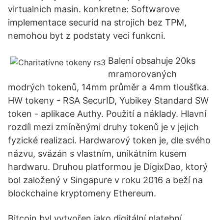
virtualnich masin. konkretne: Softwarove
implementace securid na strojich bez TPM,
nemohou byt z podstaty veci funkcni.
Balení obsahuje 20ks
mramorovaných
modrých tokenů, 14mm průměr a 4mm tloušťka.
HW tokeny - RSA SecurID, Yubikey Standard SW
token - aplikace Authy. Použití a náklady. Hlavní
rozdíl mezi zmíněnými druhy tokenů je v jejich
fyzické realizaci. Hardwarový token je, dle svého
názvu, svázán s vlastním, unikátním kusem
hardwaru. Druhou platformou je DigixDao, ktorý
bol založený v Singapure v roku 2016 a beží na
blockchaine kryptomeny Ethereum.
Bitcoin byl vytvořen jako digitální platební