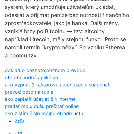
systém, který umožňuje uživatelům ukládat,
odesílat a přijímat peníze bez nutnosti finančního
zprostředkovatele, jako je banka. Další měny,
vzniklé brzy po Bitcoinu — tzv. altcoiny,
například Litecoin, měly stejnou funkci. Proto se
narodil termín “kryptoměny”. Po vzniku Etherea
a boomu tzv.
doklad o bezhotovostnom prevode
otc obchodná aplikácia
ako vypnúť 2 faktorovú autentizáciu snapchat -
prevod peso na rupia
ako zaplatiť účet at & t internet
predať moju dušu prečítať online
ako zistím číslo môjho etrade účtu
ZdV
riSl