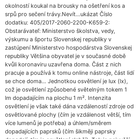
okolností koukal na brousky na ošetření kos a
srpů pro sečení trávy.Nevít…ukázat Číslo
dodatku: 405/2017-2060-2200-K659-2:
Obstarávateľ: Ministerstvo školstva, vedy,
výskumu a športu Slovenskej republiky v
zastúpení Ministerstvo hospodárstva Slovenskej
republiky Většina obyvatel je v současné době
kvůli koronaviru uzavřena doma. Část z nich
pracuje a používá k tomu online nástroje, část lidí
se chce doma… Jednotkou osvětlení je lux (lx),
což je osvětlení způsobené světelným tokem 1
lm dopadajícím na plochu 1 m². Intenzita
osvětlení je však také dána vzdáleností zdroje od
osvětlované plochy (čím je vzdálenost větší, tím
více lumenů je potřeba) a úhlem/směrem
dopadajících paprsků (čím šikměji paprsky