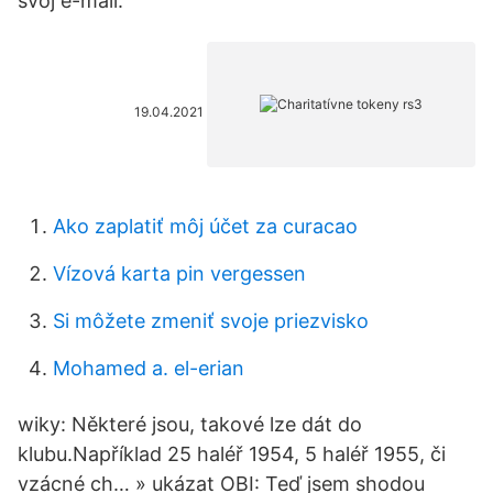
svoj e-mail.
19.04.2021
Ako zaplatiť môj účet za curacao
Vízová karta pin vergessen
Si môžete zmeniť svoje priezvisko
Mohamed a. el-erian
wiky: Některé jsou, takové lze dát do
klubu.Například 25 haléř 1954, 5 haléř 1955, či
vzácné ch… » ukázat OBI: Teď jsem shodou