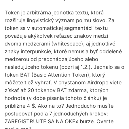
Token je arbitrárna jednotka textu, ktorá
rozširuje lingvistický význam pojmu slovo. Za
token sa v automatickej segmentácii textu
považuje akýkoľvek reťazec znakov medzi
dvoma medzerami (whitespace), aj jednotlivé
znaky interpunkcie, ktoré nemusia byť oddelené
medzerou od predchádzajúceho alebo
nasledujúceho tokenu (pozri aj 1.2.). Jednalo sa o
token BAT (Basic Attention Token), ktorý
môžete tiež vyhrať. V chystanom Airdrope viete
získať až 20 tokenov BAT zdarma, ktorých
hodnota (v dobe písania tohoto článku) je
približne 4 $. Ako na to? Jednoducho musíte
postupovať podľa 7 jednoduchých krokov:
ZAREGISTRUJTE SA NA OKEx burze. Overte