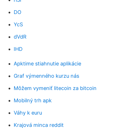
DO
YcS
dVdR
IHD
Apktime stiahnutie aplikácie
Graf výmenného kurzu nás
Môžem vymeniť litecoin za bitcoin
Mobilný trh apk
Váhy k euru
Krajová minca reddit