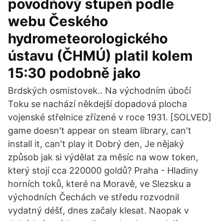
povodňový stupeň podle
webu Českého
hydrometeorologického
ústavu (ČHMÚ) platil kolem
15:30 podobně jako
Brdských osmistovek.. Na východním úbočí
Toku se nachází někdejší dopadová plocha
vojenské střelnice zřízené v roce 1931. [SOLVED]
game doesn't appear on steam library, can't
install it, can't play it Dobrý den, Je nějaký
způsob jak si výdělat za měsíc na wow token,
který stojí cca 220000 goldů? Praha - Hladiny
horních toků, které na Moravě, ve Slezsku a
východních Čechách ve středu rozvodnil
vydatný déšť, dnes začaly klesat. Naopak v