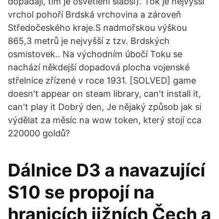
dopadají, tím je osvětlení slabší). Tok je nejvyšší
vrchol pohoří Brdská vrchovina a zároveň
Středočeského kraje.S nadmořskou výškou
865,3 metrů je nejvyšší z tzv. Brdských
osmistovek.. Na východním úbočí Toku se
nachází někdejší dopadová plocha vojenské
střelnice zřízené v roce 1931. [SOLVED] game
doesn't appear on steam library, can't install it,
can't play it Dobrý den, Je nějaký způsob jak si
výdělat za měsíc na wow token, který stojí cca
220000 goldů?
Dálnice D3 a navazující
S10 se propojí na
hranicích jižních Čech a